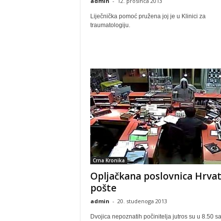
admin
-
12. prosinca 2013
Liječnička pomoć pružena joj je u Klinici za
traumatologiju.
Crna Kronika
Opljačkana poslovnica Hrva
pošte
admin
-
20. studenoga 2013
Dvojica nepoznatih počinitelja jutros su u 8.50 sa