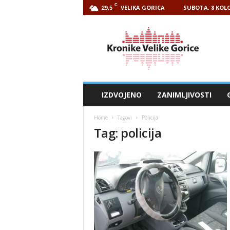
C
VELIKA GORICA
SUBOTA, 8 KOLO
29.5
Kronike
Velike
Gorice
IZDVOJENO
ZANIMLJIVOSTI
Home
Tagovi
Policija
Tag: policija