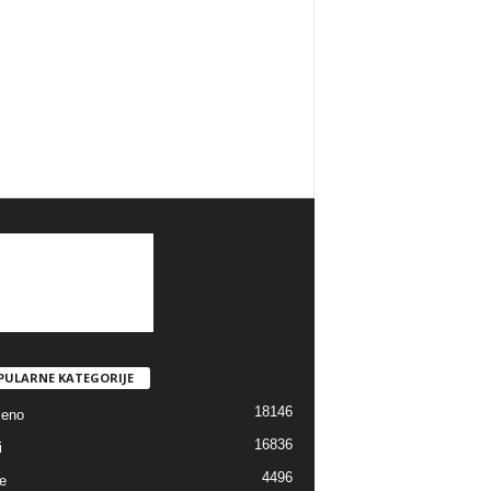
PULARNE KATEGORIJE
18146
jeno
16836
i
4496
e