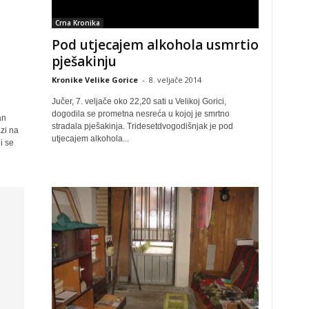
Crna Kronika
Pod utjecajem alkohola usmrtio
pješakinju
Kronike Velike Gorice
-
8. veljače 2014
Jučer, 7. veljače oko 22,20 sati u Velikoj Gorici,
dogodila se prometna nesreća u kojoj je smrtno
an
stradala pješakinja. Tridesetdvogodišnjak je pod
zi na
utjecajem alkohola...
i se