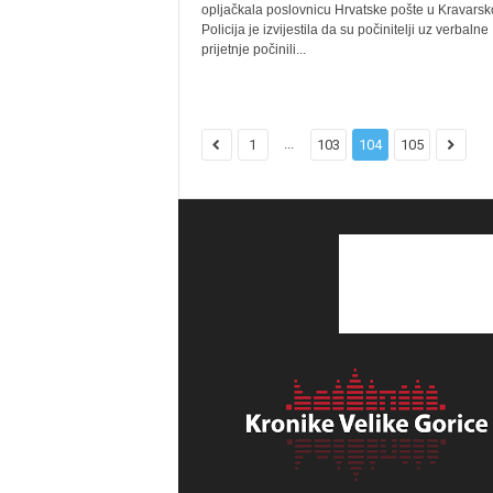
opljačkala poslovnicu Hrvatske pošte u Kravars
Policija je izvijestila da su počinitelji uz verbalne
prijetnje počinili...
...
1
103
104
105