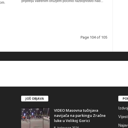
prijetnju vatrenim oružjem počinio razbojništvo nad...
kom.
Page 104 of 105
JOŠ OBJAVA
PO
Izdvo
VIDEO Masovna tučnjava
navijača na parkingu Zračne
Vijest
luke u Velikoj Gorici
Najav
8. kolovoza 2026