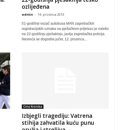
ozlijeđena
admin
-
14. prosinca 2013
51-godišnji vozač autobusa MAN zagrebačkih
registracijskih oznaka na pješačkom prijelazu je naletio
na 22-godišnju pješakinju, javlja zagrebačka policija.
Nesreća se dogodila jučer, 12. prosinca...
Crna Kronika
Izbjegli tragediju: Vatrena
stihija zahvatila kuću punu
oružja i streljiva