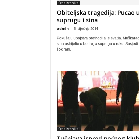
Crna Kronika
Obiteljska tragedija: Pucao 
suprugu i sina
admin
-
5. siječnja 2014
Pokušaju ubojstva prethodila je svađa. Muškarac
sina ustrijelio u bedro, a suprugu u ruku. Susjedi
šokirani.
Crna Kronika
Tučnjava ispred noćnog klub