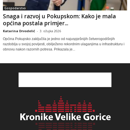
Gospodarstvo
Snaga i razvoj u Pokupskom: Kako je mala
općina postala primjer...
Katarina Drvodelić
-
3. ožujka 2026
Općina Pokupsko zaključila je jedno od najuspješnijih četverogodišnjih
razdoblja u svojoj povijesti, obilježeno rekordnim ulaganjima u infrastrukturu i
obnovu nakon razornih potresa. Prikazala je...