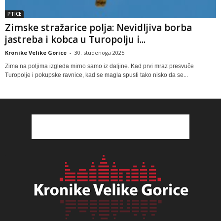
PTICE
Zimske stražarice polja: Nevidljiva borba
jastreba i kobca u Turopolju i...
Kronike Velike Gorice
-
30. studenoga 2025
Zima na poljima izgleda mirno samo iz daljine. Kad prvi mraz presvuče
Turopolje i pokupske ravnice, kad se magla spusti tako nisko da se...