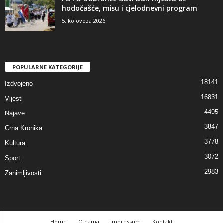
hodočašće, misu i cjelodnevni program
5. kolovoza 2026
POPULARNE KATEGORIJE
18141
Izdvojeno
16831
Vijesti
4495
Najave
3847
Crna Kronika
3778
Kultura
3072
Sport
2983
Zanimljivosti
Home
O nama
Impressum
Kontakt