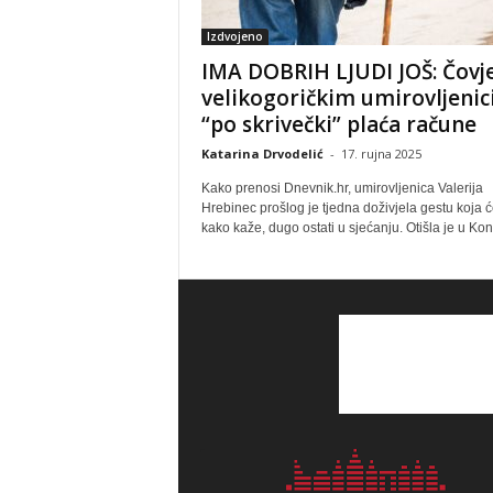
Izdvojeno
IMA DOBRIH LJUDI JOŠ: Čovj
velikogoričkim umirovljeni
“po skrivečki” plaća račune
Katarina Drvodelić
-
17. rujna 2025
Kako prenosi Dnevnik.hr, umirovljenica Valerija
Hrebinec prošlog je tjedna doživjela gestu koja će
kako kaže, dugo ostati u sjećanju. Otišla je u Kon