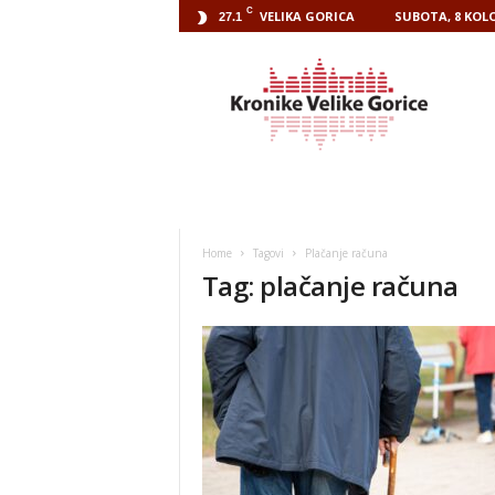
C
VELIKA GORICA
SUBOTA, 8 KOLO
27.1
Kronike
Velike
Gorice
Home
Tagovi
Plačanje računa
Tag: plačanje računa