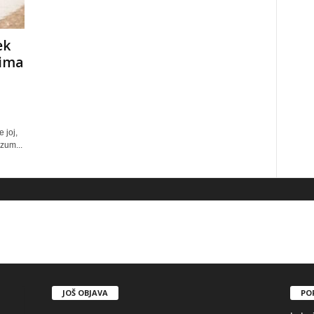
ek
cima
 joj,
zum...
JOŠ OBJAVA
PO