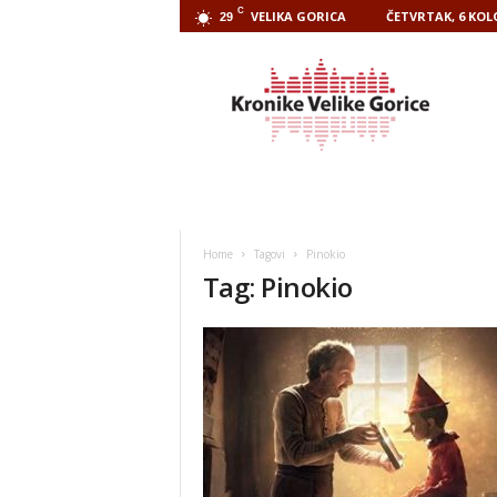
C
VELIKA GORICA
ČETVRTAK, 6 KOL
29
Kronike
Velike
Gorice
Home
Tagovi
Pinokio
Tag: Pinokio