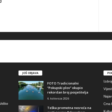
JOŠ OBJAVA
PO
Izdvo
FOTO Tradicionalni
“Pokupski plov” okupio
Vijest
rekordan broj posjetitelja
Najav
6. kolovoza 2026
Velike
Crna 
Teška prometna nesreća na
Kultu