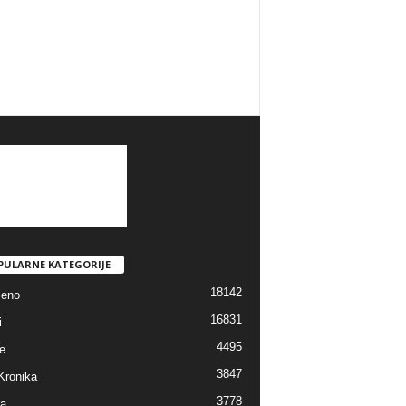
PULARNE KATEGORIJE
18142
jeno
16831
i
4495
e
3847
Kronika
3778
ra