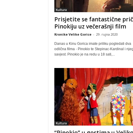
Kultura
Prisjetite se fantastične pri
Pinokiju uz večerašnji film
Kronike Velike Gorice
-
29. rujna 2020
Danas u Kinu Gorica imate priliku pogledati dva
odlična filma - Pinokio te Stepinac-Kardinal i nj
savjest. Pinokio je na redu u 18 sati,...
Kultura
“Pinokio” u gostima u Veliko