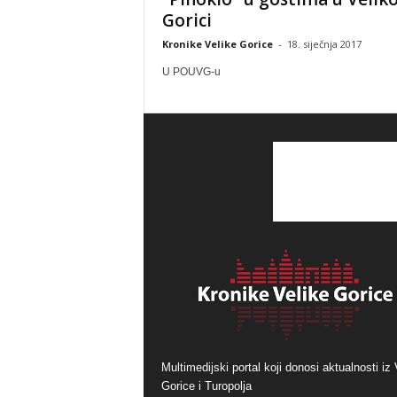
Gorici
Kronike Velike Gorice
-
18. siječnja 2017
U POUVG-u
Multimedijski portal koji donosi aktualnosti iz 
Gorice i Turopolja