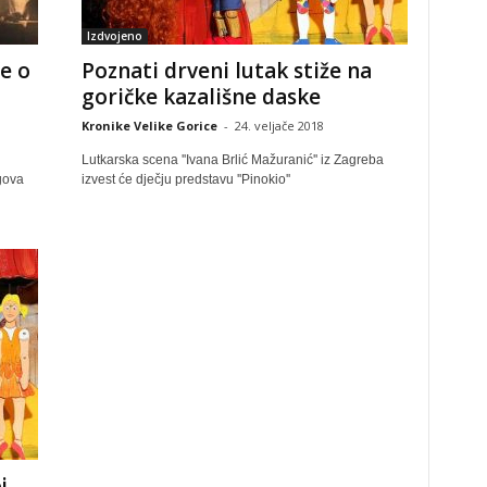
Izdvojeno
če o
Poznati drveni lutak stiže na
goričke kazališne daske
Kronike Velike Gorice
-
24. veljače 2018
Lutkarska scena ''Ivana Brlić Mažuranić'' iz Zagreba
egova
izvest će dječju predstavu ''Pinokio''
j