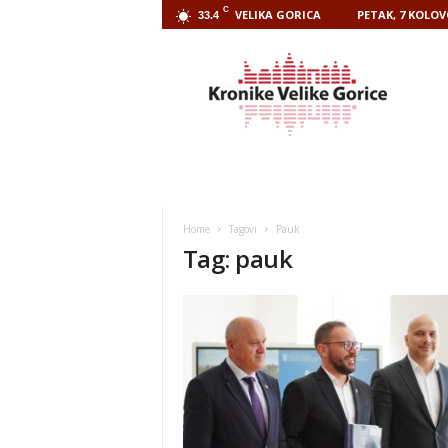
C
VELIKA GORICA
PETAK, 7 KOLOV
33.4
Kronike
Velike
Gorice
Home
Tagovi
Pauk
Tag: pauk