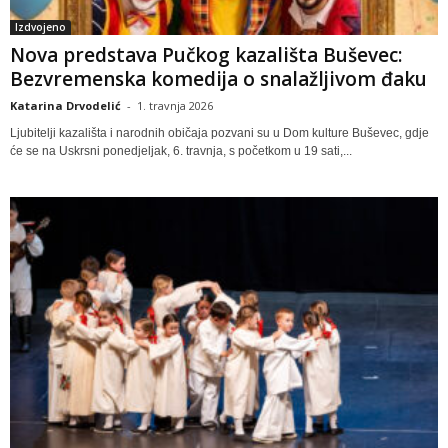
Izdvojeno
Nova predstava Pučkog kazališta Buševec:
Bezvremenska komedija o snalažljivom đaku
Katarina Drvodelić
-
1. travnja 2026
Ljubitelji kazališta i narodnih običaja pozvani su u Dom kulture Buševec, gdje
će se na Uskrsni ponedjeljak, 6. travnja, s početkom u 19 sati,...