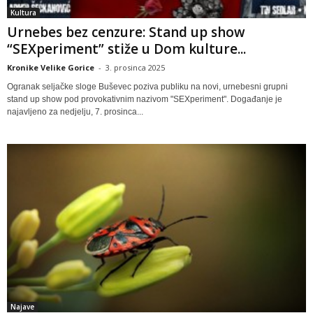
Kultura
Urnebes bez cenzure: Stand up show
“SEXperiment” stiže u Dom kulture...
Kronike Velike Gorice
-
3. prosinca 2025
Ogranak seljačke sloge Buševec poziva publiku na novi, urnebesni grupni
stand up show pod provokativnim nazivom "SEXperiment". Događanje je
najavljeno za nedjelju, 7. prosinca...
Najave