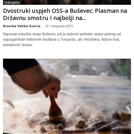
Izdvojeno
Dvostruki uspjeh OSS-a Buševec: Plasman na
Državnu smotru i najbolji na...
Kronike Velike Gorice
-
22. listopada 2025
Ogranak seljačke sloge Buševec još je jednom potvrdio status jednog od
najuspješnijih folklornih društava u Turopolju, ali i Hrvatskoj. Njihov trud,
predanost i ljubav...