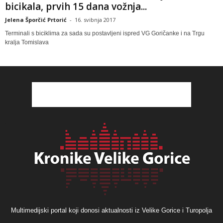
bicikala, prvih 15 dana vožnja...
Jelena Šporčić Prtorić
-
16. svibnja 2017
Terminali s biciklima za sada su postavljeni ispred VG Goričanke i na Trgu
kralja Tomislava
Multimedijski portal koji donosi aktualnosti iz Velike Gorice i Turopolja