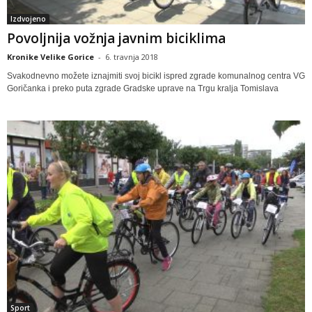
Izdvojeno
Povoljnija vožnja javnim biciklima
Kronike Velike Gorice
-
6. travnja 2018
Svakodnevno možete iznajmiti svoj bicikl ispred zgrade komunalnog centra VG
Goričanka i preko puta zgrade Gradske uprave na Trgu kralja Tomislava
Sport