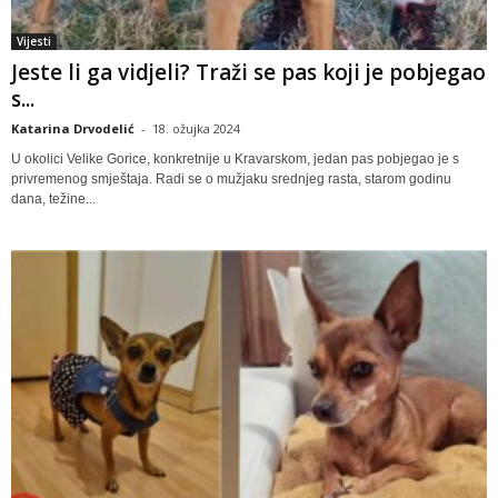
Vijesti
Jeste li ga vidjeli? Traži se pas koji je pobjegao
s...
Katarina Drvodelić
-
18. ožujka 2024
U okolici Velike Gorice, konkretnije u Kravarskom, jedan pas pobjegao je s
privremenog smještaja. Radi se o mužjaku srednjeg rasta, starom godinu
dana, težine...