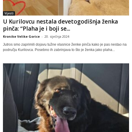
Vijesti
U Kurilovcu nestala devetogodišnja ženka
pinča: “Plaha je i boji se...
Kronike Velike Gorice
-
20. siječnja 2024
Jutros smo zaprimili dojavu tužne vlasnice ženke pinča kako je pas nestao na
području Kurilovca. Posebno ih zabrinjava to što je ženka jako plaha...