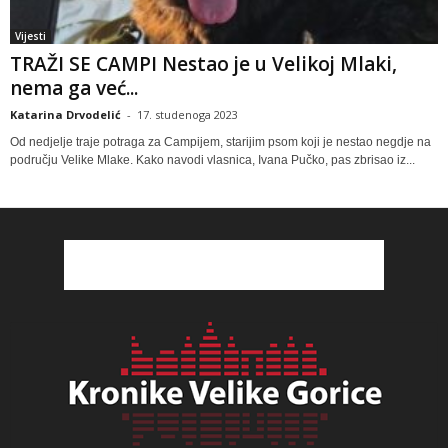
Vijesti
TRAŽI SE CAMPI Nestao je u Velikoj Mlaki,
nema ga već...
Katarina Drvodelić
-
17. studenoga 2023
Od nedjelje traje potraga za Campijem, starijim psom koji je nestao negdje na
području Velike Mlake. Kako navodi vlasnica, Ivana Pučko, pas zbrisao iz...