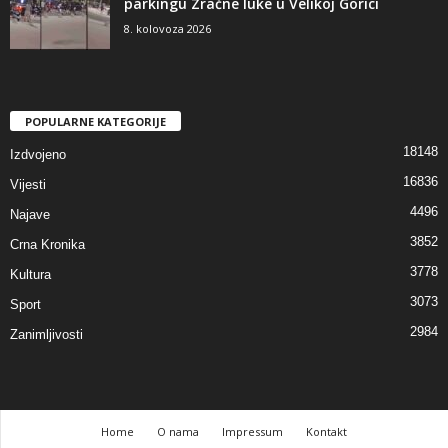
parkingu Zračne luke u Velikoj Gorici
8. kolovoza 2026
POPULARNE KATEGORIJE
18148
Izdvojeno
16836
Vijesti
4496
Najave
3852
Crna Kronika
3778
Kultura
3073
Sport
2984
Zanimljivosti
Home
O nama
Impressum
Kontakt