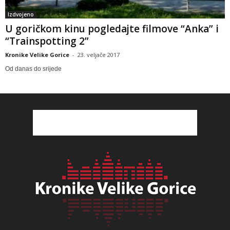
Izdvojeno
U goričkom kinu pogledajte filmove “Anka” i
“Trainspotting 2”
Kronike Velike Gorice
-
23. veljače 2017
Od danas do srijede