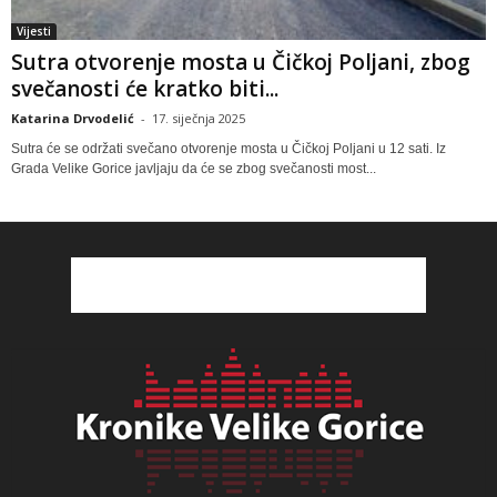
Vijesti
Sutra otvorenje mosta u Čičkoj Poljani, zbog
svečanosti će kratko biti...
Katarina Drvodelić
-
17. siječnja 2025
Sutra će se održati svečano otvorenje mosta u Čičkoj Poljani u 12 sati. Iz
Grada Velike Gorice javljaju da će se zbog svečanosti most...