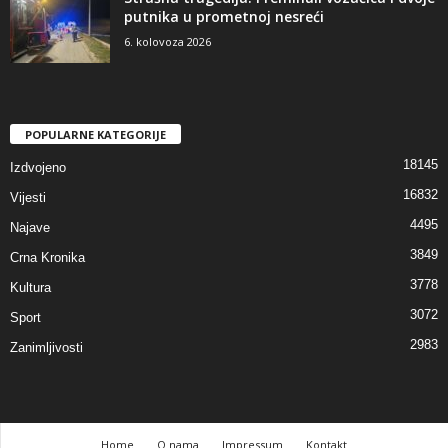
putnika u prometnoj nesreći
6. kolovoza 2026
POPULARNE KATEGORIJE
18145
Izdvojeno
16832
Vijesti
4495
Najave
3849
Crna Kronika
3778
Kultura
3072
Sport
2983
Zanimljivosti
Home
O nama
Impressum
Kontakt