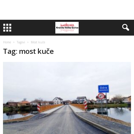
Home
Tagovi
Most kuče
Tag: most kuče