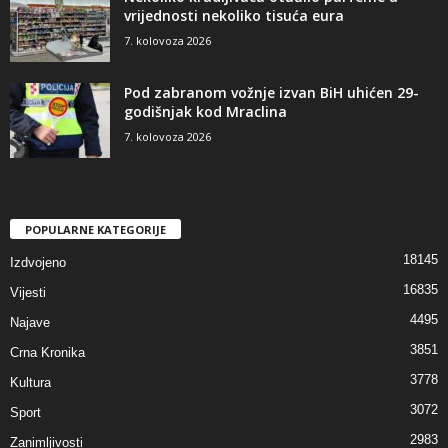
vrijednosti nekoliko tisuća eura
7. kolovoza 2026
Pod zabranom vožnje izvan BiH uhićen 29-
godišnjak kod Mraclina
7. kolovoza 2026
POPULARNE KATEGORIJE
18145
Izdvojeno
16835
Vijesti
4495
Najave
3851
Crna Kronika
3778
Kultura
3072
Sport
2983
Zanimljivosti