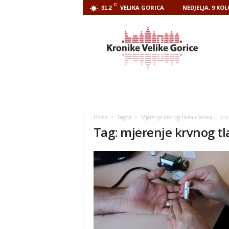
C
VELIKA GORICA
NEDJELJA, 9 KO
31.2
Kronike
Velike
Gorice
Home
Tagovi
Mjerenje krvnog tlaka i šećera u krvi
Tag: mjerenje krvnog tla