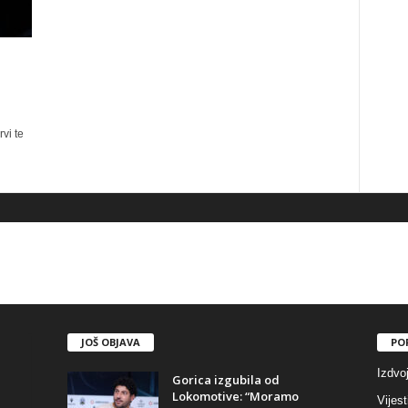
vi te
JOŠ OBJAVA
PO
Izdvo
Gorica izgubila od
Lokomotive: “Moramo
Vijest