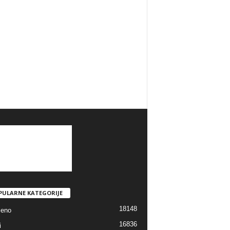
PULARNE KATEGORIJE
18148
jeno
16836
i