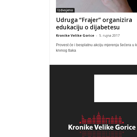
Izdvojeno
Udruga “Frajer” organizira
edukaciju o dijabetesu
Kronike Velike Gorice
-
5. rujna 2017
Provest će i besplatnu akciju mjerenja šećera u kr
krvnog tlaka