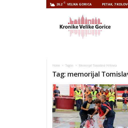
C
VELIKA GORICA
PETAK, 7 KOLOV
26.2
Kronike
Velike
Gorice
Home
Tagovi
Memorijal Tomislava Hrkovca
Tag: memorijal Tomisla