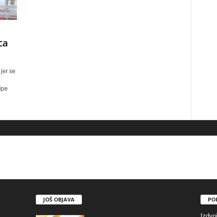
ca
jer se
ipe
JOŠ OBJAVA
PO
Izdvo