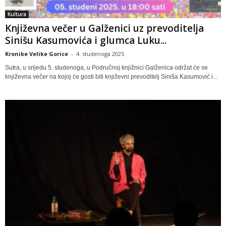
Kultura
Književna večer u Galženici uz prevoditelja
Sinišu Kasumovića i glumca Luku...
Kronike Velike Gorice
-
4. studenoga 2025
Sutra, u srijedu 5. studenoga, u Područnoj knjižnici Galženica održat će se
književna večer na kojoj će gosti biti književni prevoditelj Siniša Kasumović i...