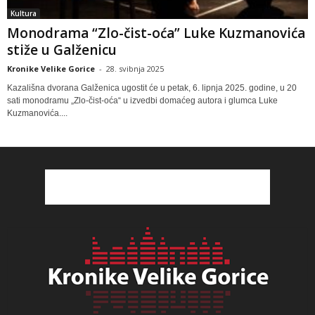
Kultura
Monodrama “Zlo-čist-oća” Luke Kuzmanovića
stiže u Galženicu
Kronike Velike Gorice
-
28. svibnja 2025
Kazališna dvorana Galženica ugostit će u petak, 6. lipnja 2025. godine, u 20
sati monodramu „Zlo-čist-oća“ u izvedbi domaćeg autora i glumca Luke
Kuzmanovića....