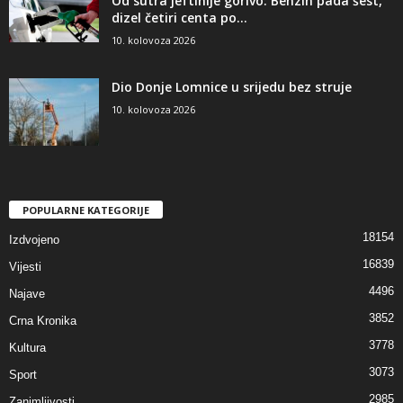
Od sutra jeftinije gorivo: Benzin pada šest,
dizel četiri centa po...
10. kolovoza 2026
Dio Donje Lomnice u srijedu bez struje
10. kolovoza 2026
POPULARNE KATEGORIJE
18154
Izdvojeno
16839
Vijesti
4496
Najave
3852
Crna Kronika
3778
Kultura
3073
Sport
2985
Zanimljivosti