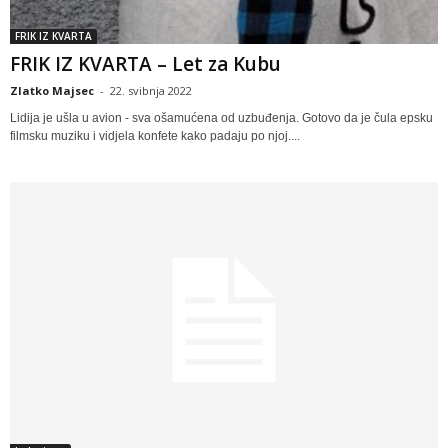
FRIK IZ KVARTA
FRIK IZ KVARTA – Let za Kubu
Zlatko Majsec
-
22. svibnja 2022
Lidija je ušla u avion - sva ošamućena od uzbuđenja. Gotovo da je čula epsku
filmsku muziku i vidjela konfete kako padaju po njoj....