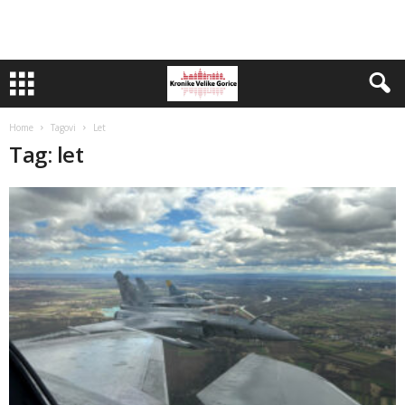
Home
Tagovi
Let
Tag: let