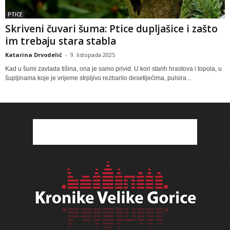
PTICE
Skriveni čuvari šuma: Ptice dupljašice i zašto
im trebaju stara stabla
Katarina Drvodelić
-
9. listopada 2025
Kad u šumi zavlada tišina, ona je samo privid. U kori starih hrastova i topola, u
šupljinama koje je vrijeme strpljivo rezbarilo desetljećima, pulsira...