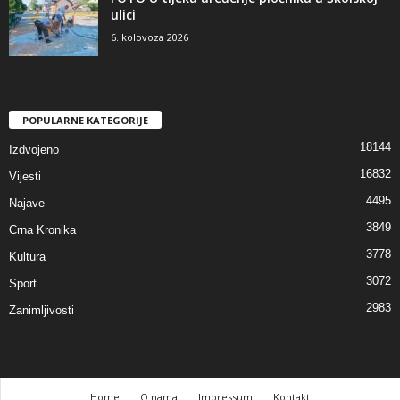
ulici
6. kolovoza 2026
POPULARNE KATEGORIJE
18144
Izdvojeno
16832
Vijesti
4495
Najave
3849
Crna Kronika
3778
Kultura
3072
Sport
2983
Zanimljivosti
Home
O nama
Impressum
Kontakt