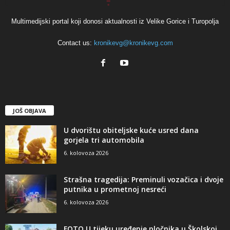
Multimedijski portal koji donosi aktualnosti iz Velike Gorice i Turopolja
Contact us:
kronikevg@kronikevg.com
JOŠ OBJAVA
U dvorištu obiteljske kuće usred dana
gorjela tri automobila
6. kolovoza 2026
Strašna tragedija: Preminuli vozačica i dvoje
putnika u prometnoj nesreći
6. kolovoza 2026
FOTO U tijeku uređenje pločnika u Školskoj