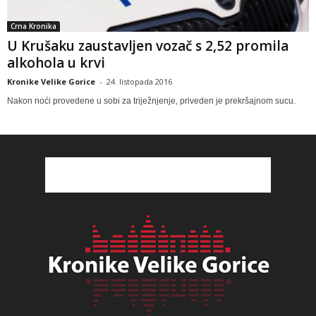
Crna Kronika
U Krušaku zaustavljen vozač s 2,52 promila
alkohola u krvi
Kronike Velike Gorice
-
24. listopada 2016
Nakon noći provedene u sobi za triježnjenje, priveden je prekršajnom sucu.