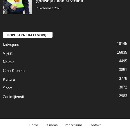
godišnjak kod Mraclina
7. kolovoza 2026
POPULARNE KATEGORIJE
18145
Izdvojeno
16835
Vijesti
4495
Najave
3851
Crna Kronika
3778
Kultura
3072
Sport
2983
Zanimljivosti
Home
O nama
Impressum
Kontakt