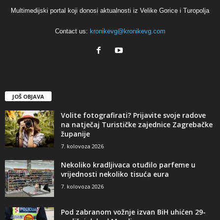
Multimedijski portal koji donosi aktualnosti iz Velike Gorice i Turopolja
Contact us:
kronikevg@kronikevg.com
JOŠ OBJAVA
Volite fotografirati? Prijavite svoje radove
na natječaj Turističke zajednice Zagrebačke
županije
7. kolovoza 2026
Nekoliko kradljivaca otuđilo parfeme u
vrijednosti nekoliko tisuća eura
7. kolovoza 2026
Pod zabranom vožnje izvan BiH uhićen 29-