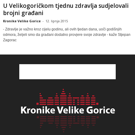
U Velikogoričkom tjednu zdravlja sudjelovali
brojni građani
Kronike Velike Gorice
-
12. lipnja 2015
- Zdravlje je važno kroz cijelu godinu, ali ovih tjedan dana, uoči godišnjih
odmora, željeli smo da građani dodatno provjere svoje zdravlje - kaže Stjepan
Zagorac