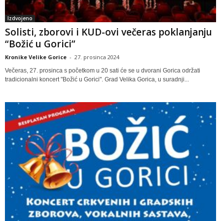
Izdvojeno
Solisti, zborovi i KUD-ovi večeras poklanjanju
“Božić u Gorici”
Kronike Velike Gorice
-
27. prosinca 2024
Večeras, 27. prosinca s početkom u 20 sati će se u dvorani Gorica održati
tradicionalni koncert "Božić u Gorici". Grad Velika Gorica, u suradnji...