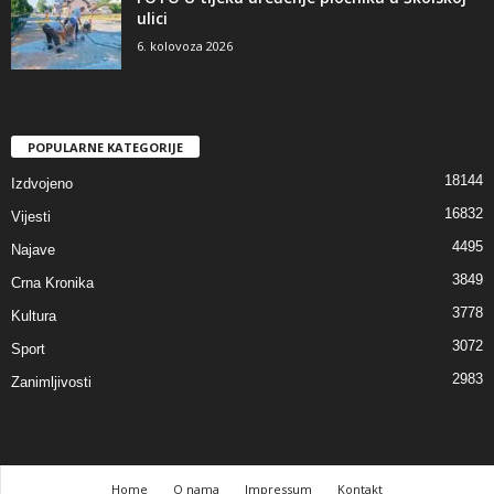
ulici
6. kolovoza 2026
POPULARNE KATEGORIJE
18144
Izdvojeno
16832
Vijesti
4495
Najave
3849
Crna Kronika
3778
Kultura
3072
Sport
2983
Zanimljivosti
Home
O nama
Impressum
Kontakt