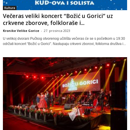
Kultura
Večeras veliki koncert “Božić u Gorici” uz
crkvene zborove, folkloraše i...
Kronike Velike Gorice
-
27. prosinca 2023
U velikoj dvorani Pučkog otvorenog učilišta večeras će se s početkom u 19:30
održati koncert “Božić u Gorici”. Nastupaju crkveni zborovi, folklorna društva i...