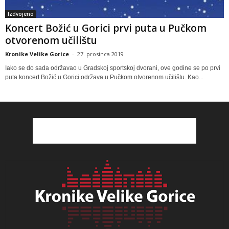
Izdvojeno
Koncert Božić u Gorici prvi puta u Pučkom
otvorenom učilištu
Kronike Velike Gorice
-
27. prosinca 2019
Iako se do sada održavao u Gradskoj sportskoj dvorani, ove godine se po prvi
puta koncert Božić u Gorici održava u Pučkom otvorenom učilištu. Kao...