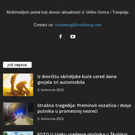
Multimedijski portal koji donosi aktualnosti iz Velike Gorice i Turopolja
Contact us:
kronikevg@kronikevg.com
JOŠ OBJAVA
U dvorištu obiteljske kuće usred dana
gorjela tri automobila
6. kolovoza 2026
Strašna tragedija: Preminuli vozačica i dvoje
putnika u prometnoj nesreći
6. kolovoza 2026
FOTO U tijeku uređenje pločnika u Školskoj