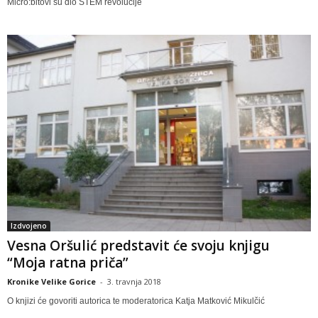
Micro:bitovi su dio STEM revolucije
Izdvojeno
Vesna Oršulić predstavit će svoju knjigu
“Moja ratna priča”
Kronike Velike Gorice
-
3. travnja 2018
O knjizi će govoriti autorica te moderatorica Katja Matković Mikulčić