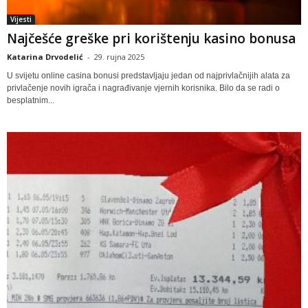
Vijesti
Najčešće greške pri korištenju kasino bonusa
Katarina Drvodelić
-
29. rujna 2025
U svijetu online casina bonusi predstavljaju jedan od najprivlačnijih alata za
privlačenje novih igrača i nagrađivanje vjernih korisnika. Bilo da se radi o
besplatnim...