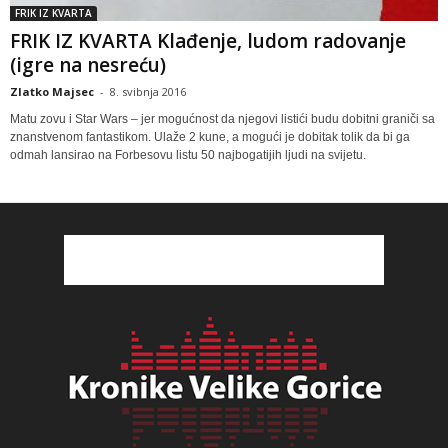
FRIK IZ KVARTA
FRIK IZ KVARTA Klađenje, ludom radovanje
(igre na nesreću)
Zlatko Majsec
-
8. svibnja 2016
Matu zovu i Star Wars – jer mogućnost da njegovi listići budu dobitni graniči sa
znanstvenom fantastikom. Ulaže 2 kune, a mogući je dobitak tolik da bi ga
odmah lansirao na Forbesovu listu 50 najbogatijih ljudi na svijetu.