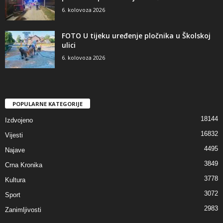
6. kolovoza 2026
FOTO U tijeku uređenje pločnika u Školskoj
ulici
6. kolovoza 2026
POPULARNE KATEGORIJE
18144
Izdvojeno
16832
Vijesti
4495
Najave
3849
Crna Kronika
3778
Kultura
3072
Sport
2983
Zanimljivosti