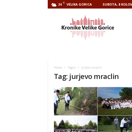
C
VELIKA GORICA
SUBOTA, 8 KOLOV
24
Kronike
Velike
Gorice
Home
Tagovi
Jurjevo mraclin
Tag: jurjevo mraclin