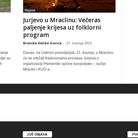
Najave
Jurjevo u Mraclinu: Večeras
paljenje krijesa uz folklorni
program
Kronike Velike Gorice
-
21. travnja 2025
vanje
Danas, na Uskrsni ponedjeljak, 21. travnja, u Mraclinu
gdje su
će se održati tradicionalna proslava Jurjeva u
li
organizaciji Plemenite općine turopoljske – sučije
Mraclin i KUD-a...
JOŠ OBJAVA
PO