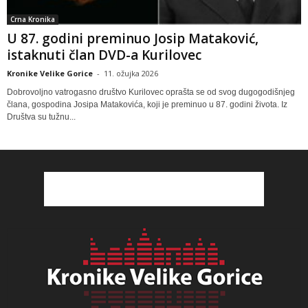
Crna Kronika
U 87. godini preminuo Josip Mataković,
istaknuti član DVD-a Kurilovec
Kronike Velike Gorice
-
11. ožujka 2026
Dobrovoljno vatrogasno društvo Kurilovec oprašta se od svog dugogodišnjeg
člana, gospodina Josipa Matakovića, koji je preminuo u 87. godini života. Iz
Društva su tužnu...