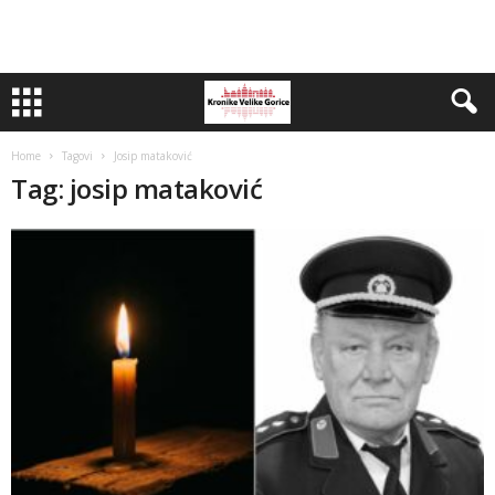
Home
Tagovi
Josip mataković
Tag: josip mataković