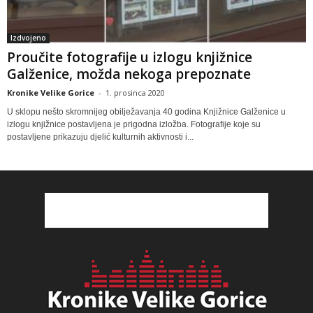
Izdvojeno
Proučite fotografije u izlogu knjižnice
Galženice, možda nekoga prepoznate
Kronike Velike Gorice
-
1. prosinca 2020
U sklopu nešto skromnijeg obilježavanja 40 godina Knjižnice Galženice u
izlogu knjižnice postavljena je prigodna izložba. Fotografije koje su
postavljene prikazuju djelić kulturnih aktivnosti i...