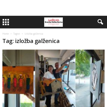
Home
Tagovi
Izložba galženica
Tag: izložba galženica