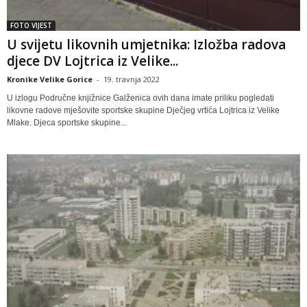
FOTO VIJEST
U svijetu likovnih umjetnika: Izložba radova
djece DV Lojtrica iz Velike...
Kronike Velike Gorice
-
19. travnja 2022
U izlogu Područne knjižnice Galženica ovih dana imate priliku pogledati
likovne radove mješovite sportske skupine Dječjeg vrtića Lojtrica iz Velike
Mlake. Djeca sportske skupine...