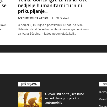
 se
nedjelje humanitarni turnir i
prikupljanje...
Kronike Velike Gorice
-
11. rujna 2024
ilovcu,
U nedjelju, 15. rujna s početkom u 13 sati, na SRC
e
Udarnik održat će se humanitarni malonogometni turnir
za Ivana Šćepinu, mladog nogometaša koji...
JOŠ OBJAVA
PO
Izdvo
U dvorištu obiteljske kuće
usred dana gorjela tri
Vijest
automobila
Najav