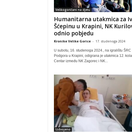
Velikogoričani na djelu
Humanitarna utakmica za I
Šćepinu u Krapini, NK Kurilo
odnio pobjedu
Kronike Velike Gorice
-
17. studenoga 2024
U subotu, 16. studenoga 2024., na igralištu ŠRC
Podgora u Krapini, odigrana je utakmica 12. kola
Centar između NK Zagorec i NK...
Izdvojeno