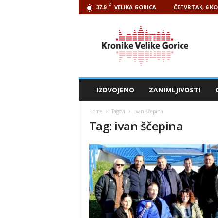
C
VELIKA GORICA
ČETVRTAK, 6 KO
37.9
Kronike
Velike
Gorice
IZDVOJENO
ZANIMLJIVOSTI
Home
Tagovi
Ivan ščepina
Tag: ivan ščepina