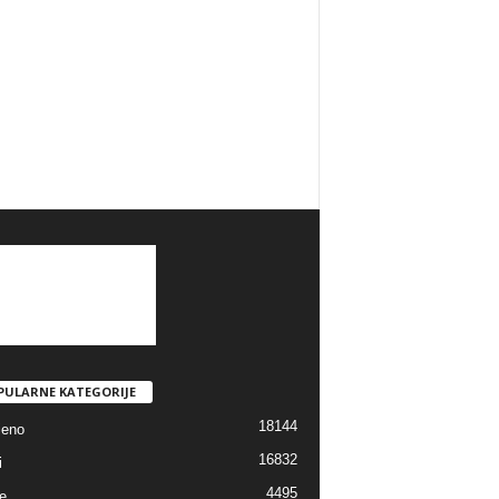
PULARNE KATEGORIJE
18144
jeno
16832
i
4495
e