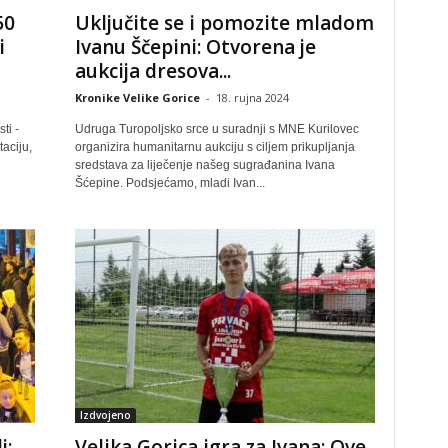
50
Uključite se i pomozite mladom
i
Ivanu Ščepini: Otvorena je
aukcija dresova...
Kronike Velike Gorice
-
18. rujna 2024
ti -
Udruga Turopoljsko srce u suradnji s MNE Kurilovec
aciju,
organizira humanitarnu aukciju s ciljem prikupljanja
sredstava za liječenje našeg sugrađanina Ivana
Šćepine. Podsjećamo, mladi Ivan...
Izdvojeno
j:
Velika Gorica igra za Ivana: Ove