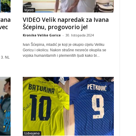
Vijesti
vana
VIDEO Velik napredak za Ivana
vec
Šćepinu, progovorio je!
Kronike Velike Gorice
-
30. listopada 2024
Ivan Šćepina, mladić je koji je okupio cijelu Veliku
Goricu i okolicu. Nakon strašne nesreće okupila se
vojska humanitarnih i plemenitih ljudi kako bi...
 3. NL
Izdvojeno