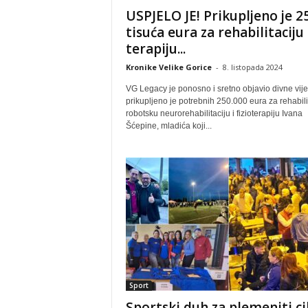
USPJELO JE! Prikupljeno je 2
tisuća eura za rehabilitaciju 
terapiju...
Kronike Velike Gorice
-
8. listopada 2024
VG Legacy je ponosno i sretno objavio divne vijes
prikupljeno je potrebnih 250.000 eura za rehabilit
robotsku neurorehabilitaciju i fizioterapiju Ivana
Šćepine, mladića koji...
Sport
Sportski duh za plemeniti cil