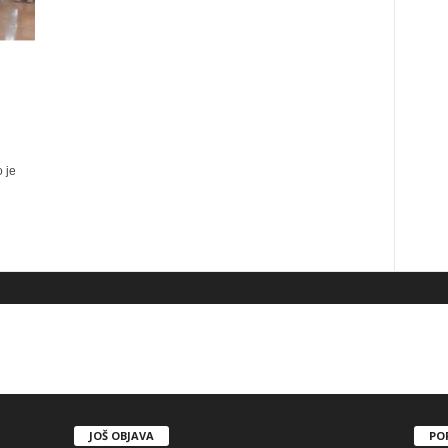
 je
JOŠ OBJAVA
PO