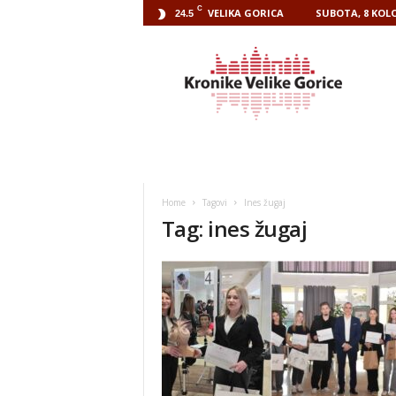
C
VELIKA GORICA
SUBOTA, 8 KOLO
24.5
Kronike
Velike
Gorice
Home
Tagovi
Ines žugaj
Tag: ines žugaj