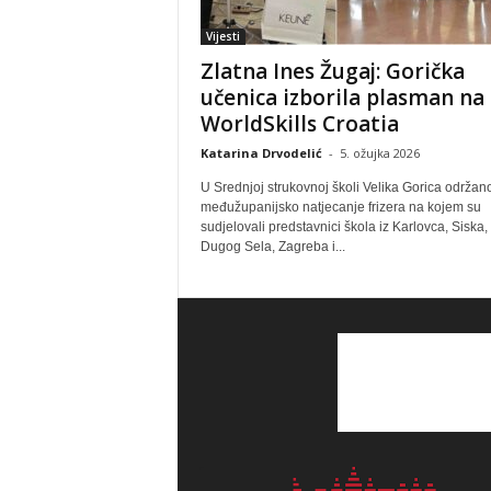
Vijesti
Zlatna Ines Žugaj: Gorička
učenica izborila plasman na
WorldSkills Croatia
Katarina Drvodelić
-
5. ožujka 2026
U Srednjoj strukovnoj školi Velika Gorica održano
međužupanijsko natjecanje frizera na kojem su
sudjelovali predstavnici škola iz Karlovca, Siska,
Dugog Sela, Zagreba i...