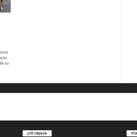
orica
anju
dje su
JOŠ OBJAVA
PO