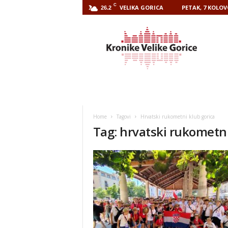
C
VELIKA GORICA
PETAK, 7 KOLOV
26.2
Kronike
Velike
Gorice
Home
Tagovi
Hrvatski rukometni klub gorica
Tag: hrvatski rukometni