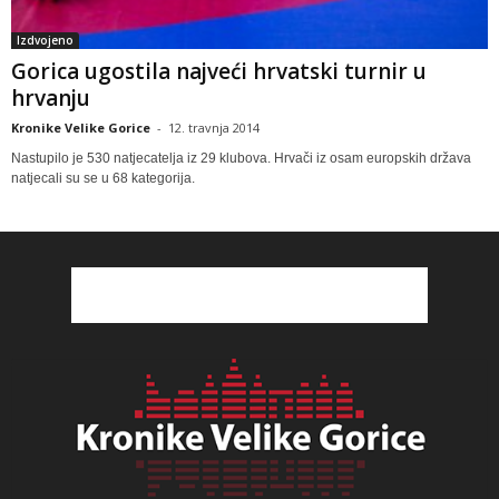
Izdvojeno
Gorica ugostila najveći hrvatski turnir u
hrvanju
Kronike Velike Gorice
-
12. travnja 2014
Nastupilo je 530 natjecatelja iz 29 klubova. Hrvači iz osam europskih država
natjecali su se u 68 kategorija.