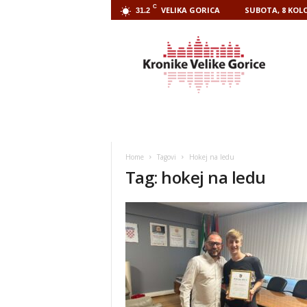
C
VELIKA GORICA
SUBOTA, 8 KOLO
31.2
Kronike
Velike
Gorice
Home
Tagovi
Hokej na ledu
Tag: hokej na ledu