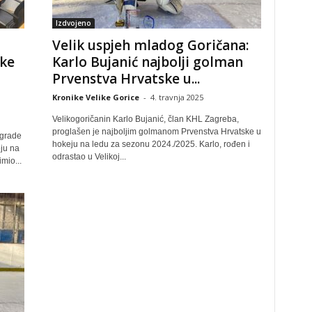
Izdvojeno
Velik uspjeh mladog Goričana:
ke
Karlo Bujanić najbolji golman
Prvenstva Hrvatske u...
Kronike Velike Gorice
-
4. travnja 2025
Velikogoričanin Karlo Bujanić, član KHL Zagreba,
proglašen je najboljim golmanom Prvenstva Hrvatske u
agrade
hokeju na ledu za sezonu 2024./2025. Karlo, rođen i
ju na
odrastao u Velikoj...
mio...