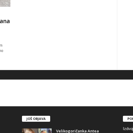
mana
im
no
JOŠ OBJAVA
PO
Izdvo
Velikogoričanka Antea