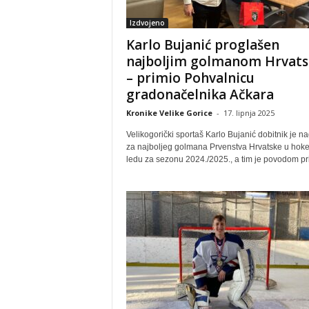
Izdvojeno
Karlo Bujanić proglašen
najboljim golmanom Hrvats
– primio Pohvalnicu
gradonačelnika Ačkara
Kronike Velike Gorice
-
17. lipnja 2025
Velikogorički sportaš Karlo Bujanić dobitnik je n
za najboljeg golmana Prvenstva Hrvatske u hoke
ledu za sezonu 2024./2025., a tim je povodom pri