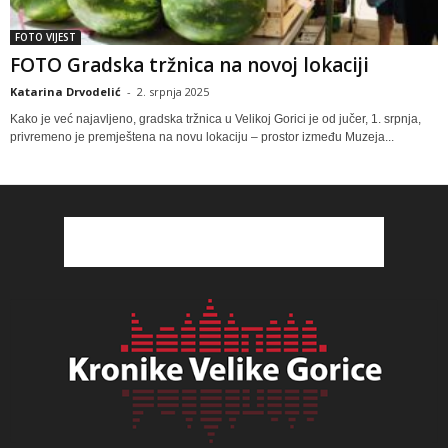
FOTO VIJEST
FOTO Gradska tržnica na novoj lokaciji
Katarina Drvodelić
-
2. srpnja 2025
Kako je već najavljeno, gradska tržnica u Velikoj Gorici je od jučer, 1. srpnja,
privremeno je premještena na novu lokaciju – prostor između Muzeja...