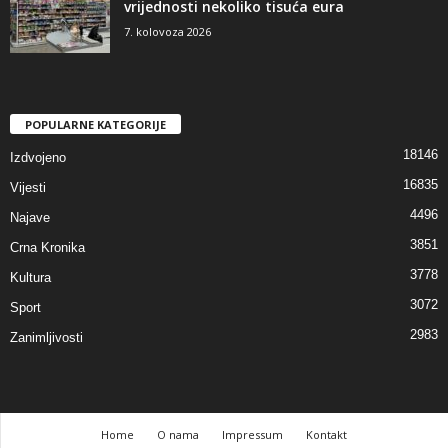
vrijednosti nekoliko tisuća eura
7. kolovoza 2026
POPULARNE KATEGORIJE
18146
Izdvojeno
16835
Vijesti
4496
Najave
3851
Crna Kronika
3778
Kultura
3072
Sport
2983
Zanimljivosti
Home
O nama
Impressum
Kontakt