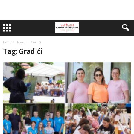
Home
Tagovi
Gradići
Tag: Gradići