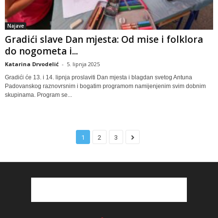
Najave
Gradići slave Dan mjesta: Od mise i folklora
do nogometa i...
Katarina Drvodelić
-
5. lipnja 2025
Gradići će 13. i 14. lipnja proslaviti Dan mjesta i blagdan svetog Antuna
Padovanskog raznovrsnim i bogatim programom namijenjenim svim dobnim
skupinama. Program se...
1
2
3