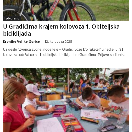
Izdvojeno
U Gradićima krajem kolovoza 1. Obiteljska
biciklijada
Kronike Velike Gorice
-
12. kolovoza 2025
Uz geslo “Zvonca zvone, noge lete – Gradići voze k’o rakete!” u nedjelju, 31.
kolovoza, održat će se 1. obiteljska biciklijada u Gradićima. Prijave sudionika...