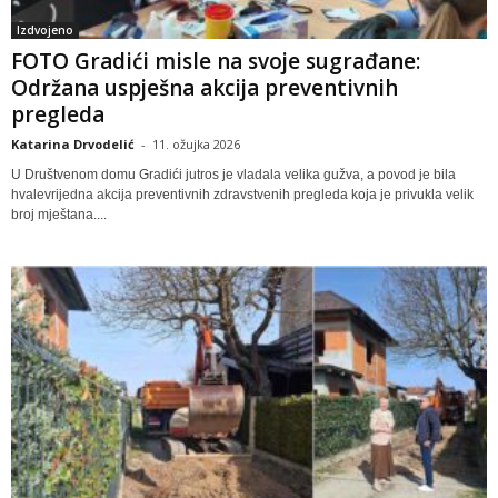
Izdvojeno
FOTO Gradići misle na svoje sugrađane:
Održana uspješna akcija preventivnih
pregleda
Katarina Drvodelić
-
11. ožujka 2026
U Društvenom domu Gradići jutros je vladala velika gužva, a povod je bila
hvalevrijedna akcija preventivnih zdravstvenih pregleda koja je privukla velik
broj mještana....