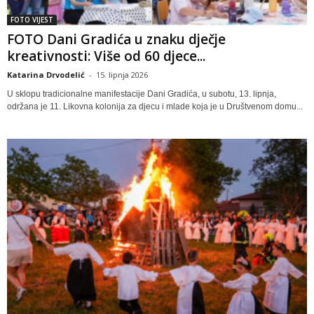
FOTO VIJEST
FOTO Dani Gradića u znaku dječje
kreativnosti: Više od 60 djece...
Katarina Drvodelić
-
15. lipnja 2026
U sklopu tradicionalne manifestacije Dani Gradića, u subotu, 13. lipnja,
održana je 11. Likovna kolonija za djecu i mlade koja je u Društvenom domu...