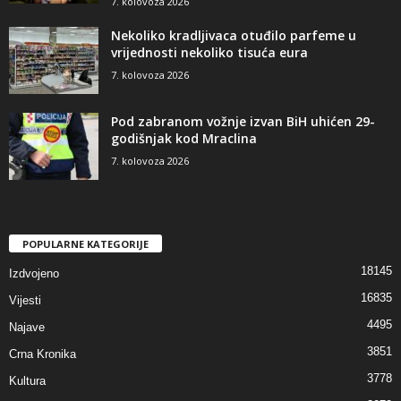
7. kolovoza 2026
Nekoliko kradljivaca otuđilo parfeme u
vrijednosti nekoliko tisuća eura
7. kolovoza 2026
Pod zabranom vožnje izvan BiH uhićen 29-
godišnjak kod Mraclina
7. kolovoza 2026
POPULARNE KATEGORIJE
18145
Izdvojeno
16835
Vijesti
4495
Najave
3851
Crna Kronika
3778
Kultura