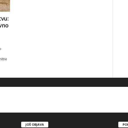
tvu:
vno
o
hitne
JOŠ OBJAVA
PO