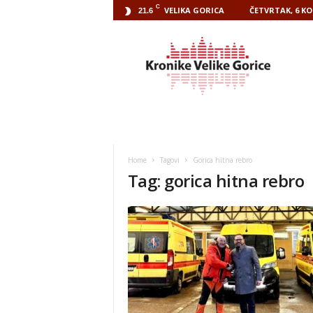
C
VELIKA GORICA
ČETVRTAK, 6 KO
21.6
Kronike
Velike
Gorice
Home
Tagovi
Gorica hitna rebro
Tag: gorica hitna rebro