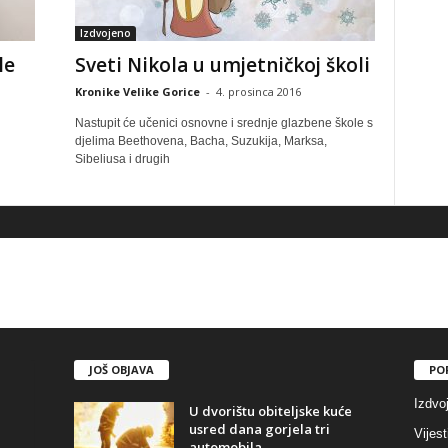
Izdvojeno
le
Sveti Nikola u umjetničkoj školi
Kronike Velike Gorice
-
4. prosinca 2016
Nastupit će učenici osnovne i srednje glazbene škole s
djelima Beethovena, Bacha, Suzukija, Marksa,
Sibeliusa i drugih
JOŠ OBJAVA
PO
Izdvo
U dvorištu obiteljske kuće
usred dana gorjela tri
Vijest
automobila