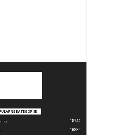
PULARNE KATEGORIJE
18144
jeno
16832
i