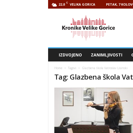
C
VELIKA GORICA
PETAK, 7 KOLOV
22.8
Kronike
Velike
Gorice
IZDVOJENO
ZANIMLJIVOSTI
Home
Tagovi
Glazbena škola Vatroslav Lisinski
Tag: Glazbena škola Vat