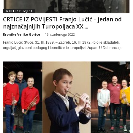
CRTICE IZ POVIJESTI
CRTICE IZ POVIJESTI Franjo Lučić – jedan od
najznačajnijih Turopoljaca XX....
Kronike Velike Gorice
-
16. studenoga 2022
Franjo Lučić (Kuče, 31. III. 1889. – Zagreb, 16. III. 1972.) bio je skladatelj,
orguljaš, glazbeni pedagog i teoretičar te turopoljski župan. U Dubrancu je...