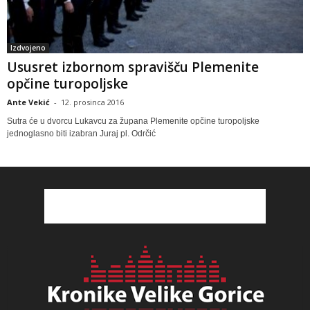
Izdvojeno
Ususret izbornom spravišču Plemenite
opčine turopoljske
Ante Vekić
-
12. prosinca 2016
Sutra će u dvorcu Lukavcu za župana Plemenite opčine turopoljske
jednoglasno biti izabran Juraj pl. Odrčić