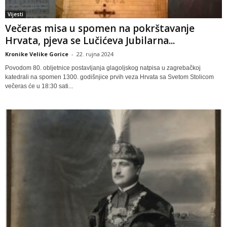
Vijesti
Večeras misa u spomen na pokrštavanje
Hrvata, pjeva se Lučićeva Jubilarna...
Kronike Velike Gorice
-
22. rujna 2024
Povodom 80. obljetnice postavljanja glagoljskog natpisa u zagrebačkoj
katedrali na spomen 1300. godišnjice prvih veza Hrvata sa Svetom Stolicom
večeras će u 18:30 sati...