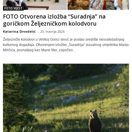
FOTO VIJEST
FOTO Otvorena izložba “Suradnja” na
goričkom Željezničkom kolodvoru
Katarina Drvodelić
-
25. travnja 2026
Željeznički kolodvor u Velikoj Gorici sinoć je postao središte nesvakidašnjeg
kulturnog događaja. Otvorenjem izložbe „Suradnja“ vizualnog umjetnika Marija
Miličića, poznatijeg kao Mane Mei, započeo...