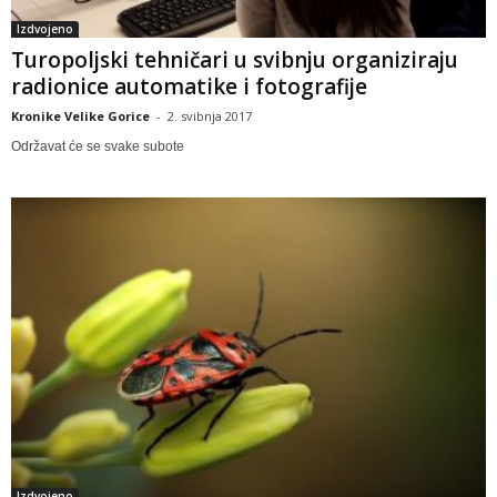
Izdvojeno
Turopoljski tehničari u svibnju organiziraju
radionice automatike i fotografije
Kronike Velike Gorice
-
2. svibnja 2017
Održavat će se svake subote
Izdvojeno