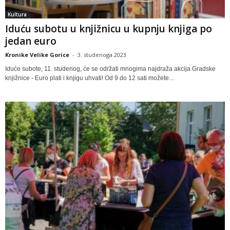
Kultura
Iduću subotu u knjižnicu u kupnju knjiga po
jedan euro
Kronike Velike Gorice
-
3. studenoga 2023
Iduće subote, 11. studenog, će se održati mnogima najdraža akcija Gradske
knjižnice - Euro plati i knjigu uhvati! Od 9 do 12 sati možete...