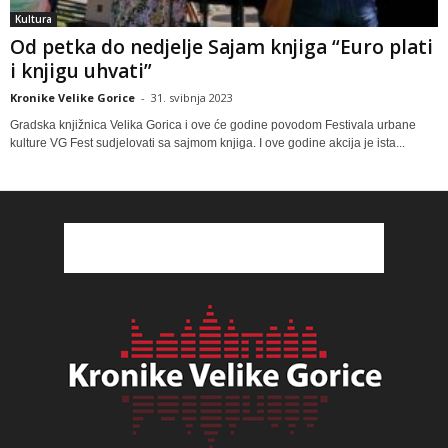
Kultura
Od petka do nedjelje Sajam knjiga “Euro plati
i knjigu uhvati”
Kronike Velike Gorice
-
31. svibnja 2023
Gradska knjižnica Velika Gorica i ove će godine povodom Festivala urbane
kulture VG Fest sudjelovati sa sajmom knjiga. I ove godine akcija je ista...