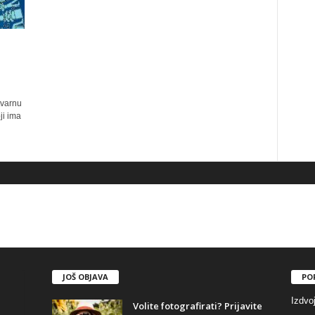
tvarnu
ji ima
JOŠ OBJAVA
PO
Izdvo
Volite fotografirati? Prijavite