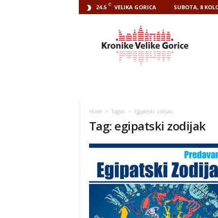
C
VELIKA GORICA
SUBOTA, 8 KOLO
24.5
Kronike
Velike
Gorice
Home
Tagovi
Egipatski zodijak
Tag: egipatski zodijak