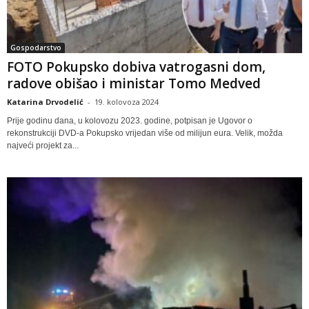
Gospodarstvo
FOTO Pokupsko dobiva vatrogasni dom,
radove obišao i ministar Tomo Medved
Katarina Drvodelić
-
19. kolovoza 2024
Prije godinu dana, u kolovozu 2023. godine, potpisan je Ugovor o
rekonstrukciji DVD-a Pokupsko vrijedan više od milijun eura. Velik, možda
najveći projekt za...