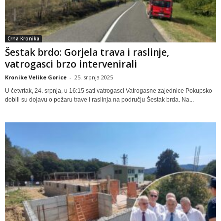
Crna Kronika
Šestak brdo: Gorjela trava i raslinje,
vatrogasci brzo intervenirali
Kronike Velike Gorice
-
25. srpnja 2025
U četvrtak, 24. srpnja, u 16:15 sati vatrogasci Vatrogasne zajednice Pokupsko
dobili su dojavu o požaru trave i raslinja na području Šestak brda. Na...