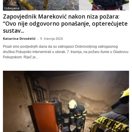
Izdvojeno
Zapovjednik Mareković nakon niza požara:
“Ovo nije odgovorno ponašanje, opterećujete
sustav...
Katarina Drvodelić
-
9. travnja 2026
Pisali smo posljednjih dana da su vatrogasci Dobrovoljnog vatrogasnog
društva Pokupsko intervenirali u utorak, 7. travnja, na požaru šume u Gladovcu
Pokupskom. Riječ je...