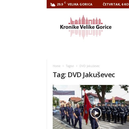
C
VELIKA GORICA
ČETVRTAK, 6 KO
29.9
Kronike
Velike
Gorice
Home
Tagovi
DVD Jakuševec
Tag: DVD Jakuševec