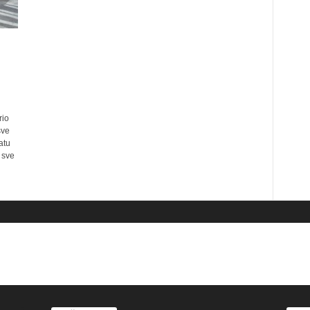
rio
sve
atu
 sve