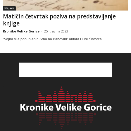
Najave
Matičin četvrtak poziva na predstavljanje
knjige
Kronike Velike Gorice
-
25. travnja 2023
"Vojna sila pobunjenih Srba na Banovini" autora Đure Škvorca