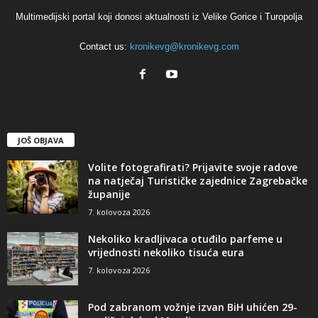
Multimedijski portal koji donosi aktualnosti iz Velike Gorice i Turopolja
Contact us:
kronikevg@kronikevg.com
JOŠ OBJAVA
Volite fotografirati? Prijavite svoje radove
na natječaj Turističke zajednice Zagrebačke
županije
7. kolovoza 2026
Nekoliko kradljivaca otuđilo parfeme u
vrijednosti nekoliko tisuća eura
7. kolovoza 2026
Pod zabranom vožnje izvan BiH uhićen 29-