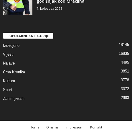
godišnjak kod Mraclina
7. kolovoza 2026
POPULARNE KATEGORIJE
18145
Izdvojeno
16835
Vijesti
4495
Najave
3851
Crna Kronika
3778
Kultura
3072
Sport
2983
Zanimljivosti
Home
O nama
Impressum
Kontakt