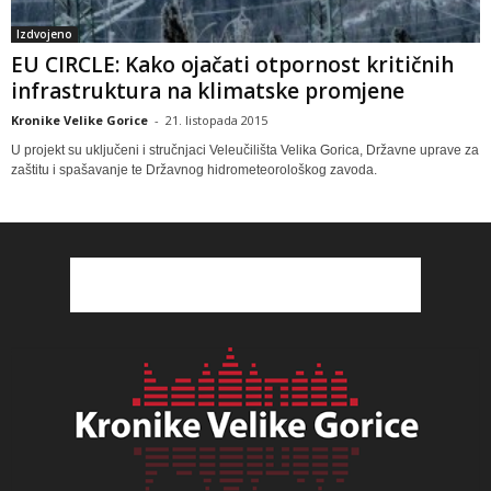
Izdvojeno
EU CIRCLE: Kako ojačati otpornost kritičnih
infrastruktura na klimatske promjene
Kronike Velike Gorice
-
21. listopada 2015
U projekt su uključeni i stručnjaci Veleučilišta Velika Gorica, Državne uprave za
zaštitu i spašavanje te Državnog hidrometeorološkog zavoda.