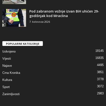
Pod zabranom vožnje izvan BiH uhićen 29-
godišnjak kod Mraclina
7. kolovoza 2026
POPULARNE KATEGORIJE
18145
Izdvojeno
16835
Vijesti
4495
Najave
3851
Crna Kronika
3778
Kultura
3072
Sport
2983
Zanimljivosti