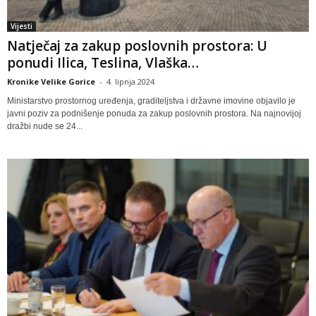
Vijesti
Natječaj za zakup poslovnih prostora: U
ponudi Ilica, Teslina, Vlaška…
Kronike Velike Gorice
-
4. lipnja 2024
Ministarstvo prostornog uređenja, graditeljstva i državne imovine objavilo je
javni poziv za podnišenje ponuda za zakup poslovnih prostora. Na najnovijoj
dražbi nude se 24...