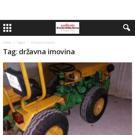
Home
Tagovi
Državna imovina
Tag: državna imovina