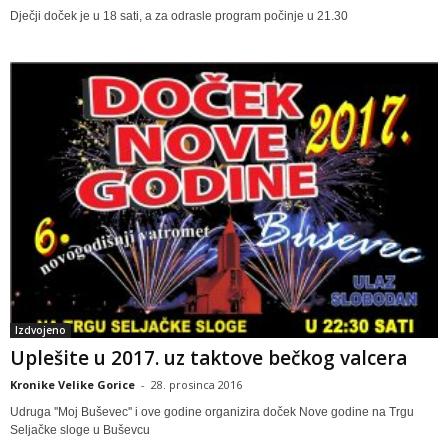
Dječji doček je u 18 sati, a za odrasle program počinje u 21.30
Izdvojeno
Uplešite u 2017. uz taktove bečkog valcera
Kronike Velike Gorice
-
28. prosinca 2016
Udruga ''Moj Buševec'' i ove godine organizira doček Nove godine na Trgu
Seljačke sloge u Buševcu