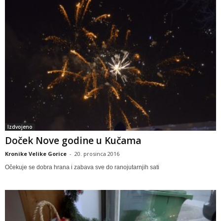
Izdvojeno
Doček Nove godine u Kučama
Kronike Velike Gorice
-
20. prosinca 2016
Očekuje se dobra hrana i zabava sve do ranojutarnjih sati