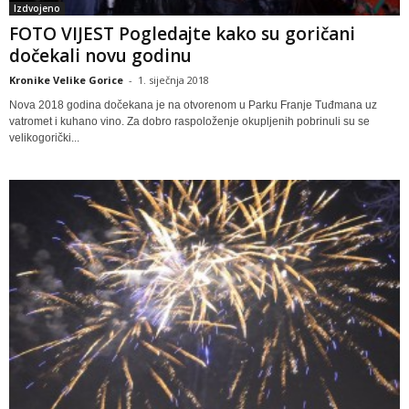
Izdvojeno
FOTO VIJEST Pogledajte kako su goričani
dočekali novu godinu
Kronike Velike Gorice
-
1. siječnja 2018
Nova 2018 godina dočekana je na otvorenom u Parku Franje Tuđmana uz
vatromet i kuhano vino. Za dobro raspoloženje okupljenih pobrinuli su se
velikogorički...