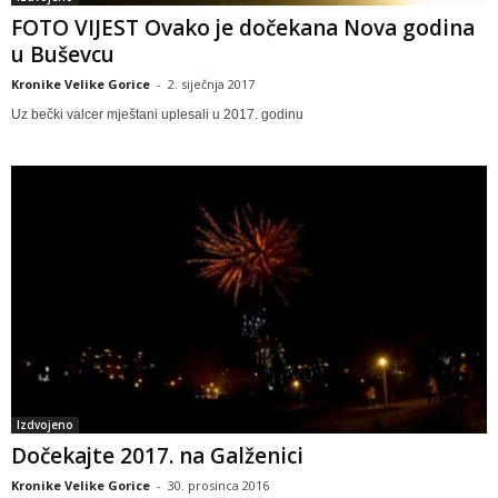
FOTO VIJEST Ovako je dočekana Nova godina
u Buševcu
Kronike Velike Gorice
-
2. siječnja 2017
Uz bečki valcer mještani uplesali u 2017. godinu
Izdvojeno
Dočekajte 2017. na Galženici
Kronike Velike Gorice
-
30. prosinca 2016