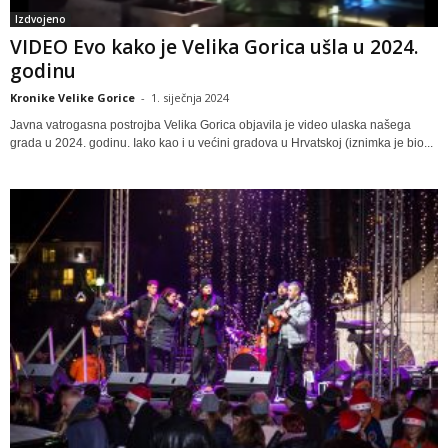
Izdvojeno
VIDEO Evo kako je Velika Gorica ušla u 2024.
godinu
Kronike Velike Gorice
-
1. siječnja 2024
Javna vatrogasna postrojba Velika Gorica objavila je video ulaska našega
grada u 2024. godinu. Iako kao i u većini gradova u Hrvatskoj (iznimka je bio...