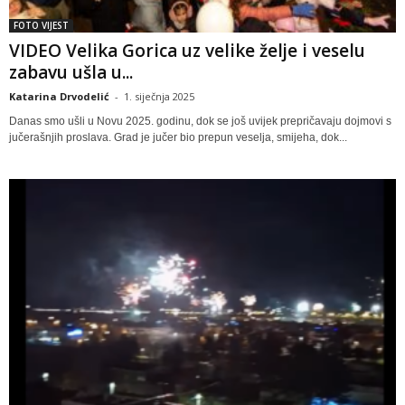
FOTO VIJEST
VIDEO Velika Gorica uz velike želje i veselu
zabavu ušla u...
Katarina Drvodelić
-
1. siječnja 2025
Danas smo ušli u Novu 2025. godinu, dok se još uvijek prepričavaju dojmovi s
jučerašnjih proslava. Grad je jučer bio prepun veselja, smijeha, dok...