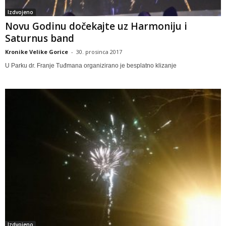
Izdvojeno
Novu Godinu dočekajte uz Harmoniju i
Saturnus band
Kronike Velike Gorice
-
30. prosinca 2017
U Parku dr. Franje Tuđmana organizirano je besplatno klizanje
Izdvojeno