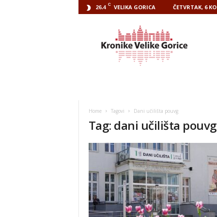
C
VELIKA GORICA
ČETVRTAK, 6 KO
26.4
Kronike
Velike
Gorice
Home
Tagovi
Dani učilišta pouvg
Tag: dani učilišta pouvg