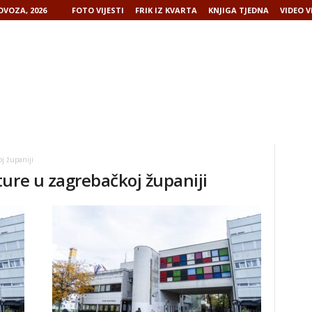
OVOZA, 2026
FOTO VIJESTI
FRIK IZ KVARTA
KNJIGA TJEDNA
VIDEO V
j županiji
ure u zagrebačkoj županiji