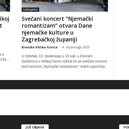
Izdvojeno
ikoj
Svečani koncert “Njemački
t
romantizam” otvara Dane
njemačke kulture u
Zagrebačkoj županiji
Kronike Velike Gorice
-
4. studenoga 2025
a u
U četvrtak, 13. studenoga u 19 sati, u Dvorani
240....
Galženica u Velikoj Gorici održat će se svečani koncert
pod nazivom „Njemački romantizam“, kojim započinje...
JOŠ OBJAVA
PO