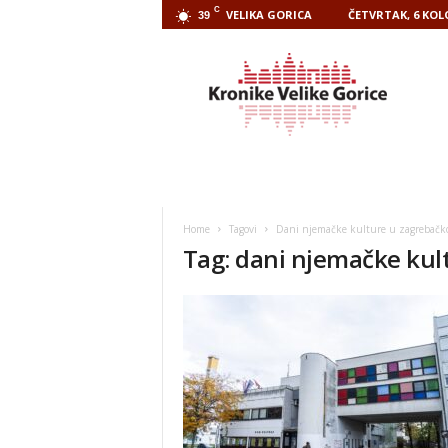
C
VELIKA GORICA
ČETVRTAK, 6 KOL
39
Kronike
Velike
Gorice
Home
Tagovi
Dani njemačke kulture u zagrebačko
Tag: dani njemačke kult