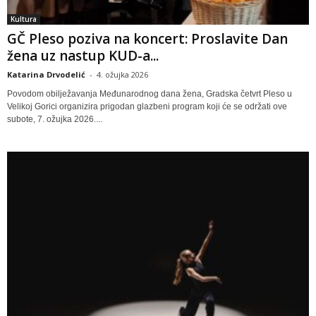
Kultura
GČ Pleso poziva na koncert: Proslavite Dan
žena uz nastup KUD-a...
Katarina Drvodelić
-
4. ožujka 2026
Povodom obilježavanja Međunarodnog dana žena, Gradska četvrt Pleso u
Velikoj Gorici organizira prigodan glazbeni program koji će se održati ove
subote, 7. ožujka 2026....