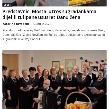
Vijesti
Predstavnici Mosta jutros sugrađankama
dijelili tulipane ususret Danu žena
Katarina Drvodelić
-
6. ožujka 2026
Povodom nadolazećeg Međunarodnog dana žena, predstavnici stranke Most,
Damir Slojšek i Zlatko Rovišan, održali su jutros tradicionalnu akciju darivanja
sugrađanki u Velikoj Gorici. U...