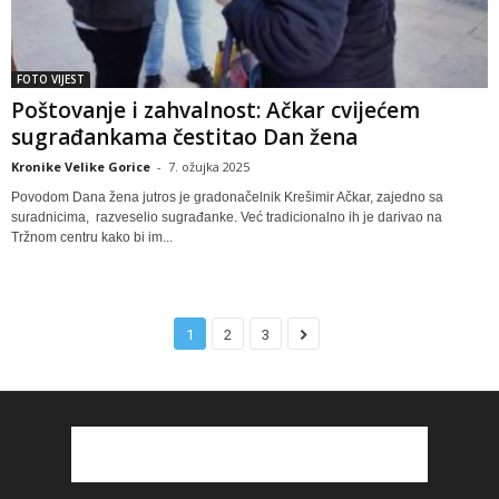
FOTO VIJEST
Poštovanje i zahvalnost: Ačkar cvijećem
sugrađankama čestitao Dan žena
Kronike Velike Gorice
-
7. ožujka 2025
Povodom Dana žena jutros je gradonačelnik Krešimir Ačkar, zajedno sa
suradnicima, razveselio sugrađanke. Već tradicionalno ih je darivao na
Tržnom centru kako bi im...
1
2
3