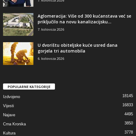
7. kolovoza 2026
Aglomeracija: Više od 300 kućanstava već se
priključilo na novu kanalizacijsku...
7. kolovoza 2026
U dvorištu obiteljske kuće usred dana
gorjela tri automobila
6. kolovoza 2026
POPULARNE KATEGORIJE
18145
Izdvojeno
16833
Vijesti
4495
Najave
3850
Crna Kronika
3778
Kultura