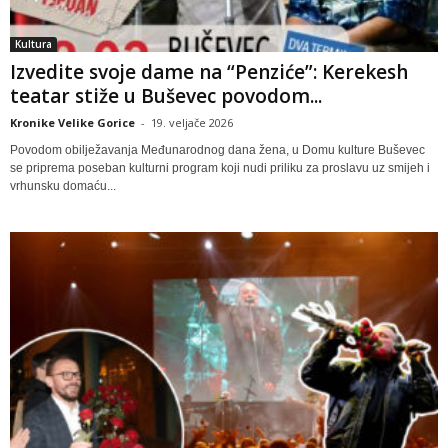
Kultura
Izvedite svoje dame na “Penziće”: Kerekesh
teatar stiže u Buševec povodom...
Kronike Velike Gorice
-
19. veljače 2026
Povodom obilježavanja Međunarodnog dana žena, u Domu kulture Buševec
se priprema poseban kulturni program koji nudi priliku za proslavu uz smijeh i
vrhunsku domaću...