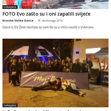
Izdvojeno
FOTO Evo zašto su i oni zapalili svijeće
Kronike Velike Gorice
-
18. studenoga 2016
Djeca iz DV Žirek ispričala su nam što su u vrtiću naučili o Vukovaru.
Izdvojeno