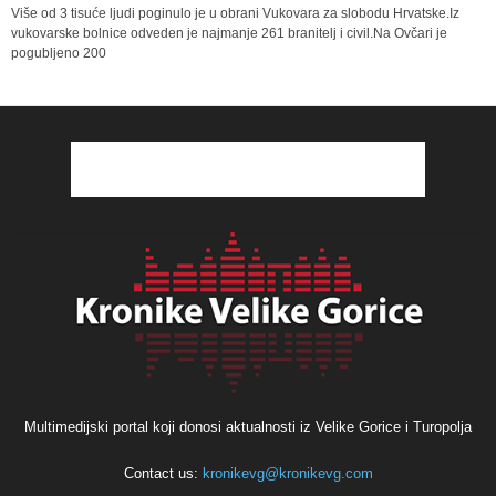
Više od 3 tisuće ljudi poginulo je u obrani Vukovara za slobodu Hrvatske.Iz
vukovarske bolnice odveden je najmanje 261 branitelj i civil.Na Ovčari je
pogubljeno 200
Multimedijski portal koji donosi aktualnosti iz Velike Gorice i Turopolja
Contact us:
kronikevg@kronikevg.com